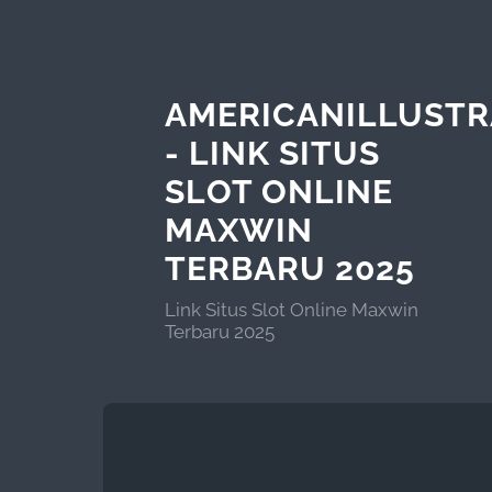
AMERICANILLUSTR
- LINK SITUS
SLOT ONLINE
MAXWIN
TERBARU 2025
Link Situs Slot Online Maxwin
Terbaru 2025