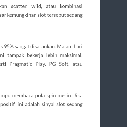
n scatter, wild, atau kombinasi
ar kemungkinan slot tersebut sedang
tas 95% sangat disarankan. Malam hari
ni tampak bekerja lebih maksimal,
rti Pragmatic Play, PG Soft, atau
mpu membaca pola spin mesin. Jika
sitif, ini adalah sinyal slot sedang