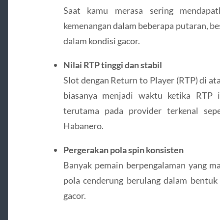
Saat kamu merasa sering mendapatka
kemenangan dalam beberapa putaran, bes
dalam kondisi gacor.
Nilai RTP tinggi dan stabil
Slot dengan Return to Player (RTP) di a
biasanya menjadi waktu ketika RTP i
terutama pada provider terkenal sepe
Habanero.
Pergerakan pola spin konsisten
Banyak pemain berpengalaman yang ma
pola cenderung berulang dalam bentuk po
gacor.