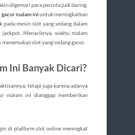
kin digemari para pecinta judi daring.
t
gacor malam ini
untuk meningkatkan
uk pada mesin slot yang sedang dalam
 jackpot. Menariknya, waktu malam
uk menemukan slot yang sedang gacor.
 Ini Banyak Dicari?
raktisannya, tetapi juga karena adanya
cor malam ini dianggap memberikan
in di platform slot online meningkat