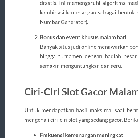
drastis. Ini memengaruhi algoritma mesi
kombinasi kemenangan sebagai bentuk 
Number Generator).
Bonus dan event khusus malam hari
Banyak situs judi online menawarkan bonu
hingga turnamen dengan hadiah besar
semakin menguntungkan dan seru.
Ciri-Ciri Slot Gacor Malam
Untuk mendapatkan hasil maksimal saat berma
mengenali ciri-ciri slot yang sedang gacor. Beri
Frekuensi kemenangan meningkat