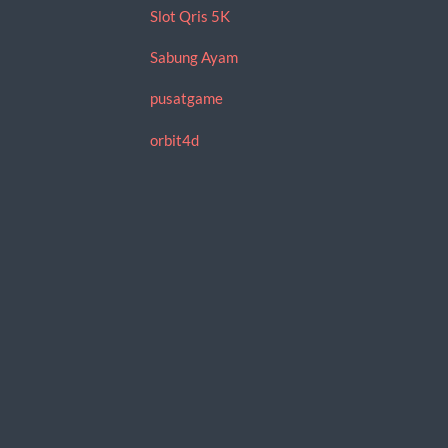
Slot Qris 5K
Sabung Ayam
pusatgame
orbit4d