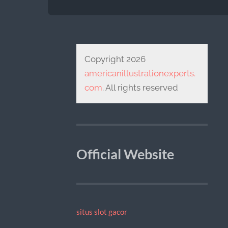
Copyright 2026
americanillustrationexperts.
com
. All rights reserved
Official Website
situs slot gacor