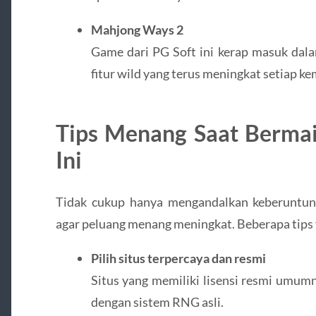
Mahjong Ways 2
Game dari PG Soft ini kerap masuk dala
fitur wild yang terus meningkat setiap 
Tips Menang Saat Berma
Ini
Tidak cukup hanya mengandalkan keberuntunga
agar peluang menang meningkat. Beberapa tips 
Pilih situs terpercaya dan resmi
Situs yang memiliki lisensi resmi umum
dengan sistem RNG asli.