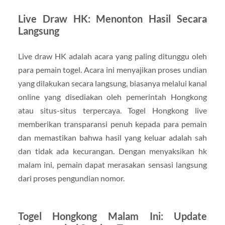
Live Draw HK: Menonton Hasil Secara
Langsung
Live draw HK adalah acara yang paling ditunggu oleh
para pemain togel. Acara ini menyajikan proses undian
yang dilakukan secara langsung, biasanya melalui kanal
online yang disediakan oleh pemerintah Hongkong
atau situs-situs terpercaya. Togel Hongkong live
memberikan transparansi penuh kepada para pemain
dan memastikan bahwa hasil yang keluar adalah sah
dan tidak ada kecurangan. Dengan menyaksikan hk
malam ini, pemain dapat merasakan sensasi langsung
dari proses pengundian nomor.
Togel Hongkong Malam Ini: Update