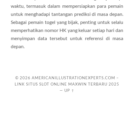
waktu, termasuk dalam mempersiapkan para pemain
untuk menghadapi tantangan prediksi di masa depan.
Sebagai pemain togel yang bijak, penting untuk selalu
memperhatikan nomor HK yang keluar setiap hari dan
menyimpan data tersebut untuk referensi di masa
depan.
© 2026
AMERICANILLUSTRATIONEXPERTS.COM –
LINK SITUS SLOT ONLINE MAXWIN TERBARU 2025
—
UP ↑