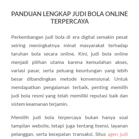
PANDUAN LENGKAP JUDI BOLA ONLINE
TERPERCAYA
Perkembangan judi bola di era digital semakin pesat
seiring meningkatnya minat masyarakat terhadap
taruhan bola secara online. Kini, judi bola online
menjadi pilihan utama karena kemudahan akses,
variasi pasar, serta peluang keuntungan yang lebih
besar dibandingkan metode konvensional. Untuk
mendapatkan pengalaman terbaik, penting memilih
judi bola resmi yang telah memiliki reputasi baik dan
sistem keamanan terjamin.
Memilih judi bola terpercaya bukan hanya soal
tampilan website, tetapi juga tentang lisensi, layanan
pelanggan, serta kecepatan transaksi. Situs
agen judi