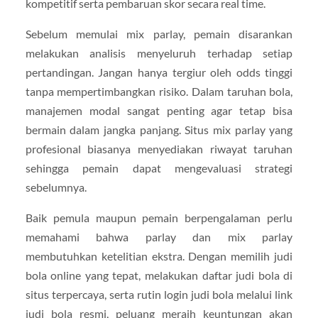
kompetitif serta pembaruan skor secara real time.
Sebelum memulai mix parlay, pemain disarankan
melakukan analisis menyeluruh terhadap setiap
pertandingan. Jangan hanya tergiur oleh odds tinggi
tanpa mempertimbangkan risiko. Dalam taruhan bola,
manajemen modal sangat penting agar tetap bisa
bermain dalam jangka panjang. Situs mix parlay yang
profesional biasanya menyediakan riwayat taruhan
sehingga pemain dapat mengevaluasi strategi
sebelumnya.
Baik pemula maupun pemain berpengalaman perlu
memahami bahwa parlay dan mix parlay
membutuhkan ketelitian ekstra. Dengan memilih judi
bola online yang tepat, melakukan daftar judi bola di
situs terpercaya, serta rutin login judi bola melalui link
judi bola resmi, peluang meraih keuntungan akan