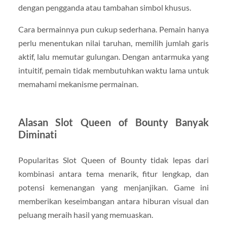
dengan pengganda atau tambahan simbol khusus.
Cara bermainnya pun cukup sederhana. Pemain hanya
perlu menentukan nilai taruhan, memilih jumlah garis
aktif, lalu memutar gulungan. Dengan antarmuka yang
intuitif, pemain tidak membutuhkan waktu lama untuk
memahami mekanisme permainan.
Alasan Slot Queen of Bounty Banyak
Diminati
Popularitas Slot Queen of Bounty tidak lepas dari
kombinasi antara tema menarik, fitur lengkap, dan
potensi kemenangan yang menjanjikan. Game ini
memberikan keseimbangan antara hiburan visual dan
peluang meraih hasil yang memuaskan.