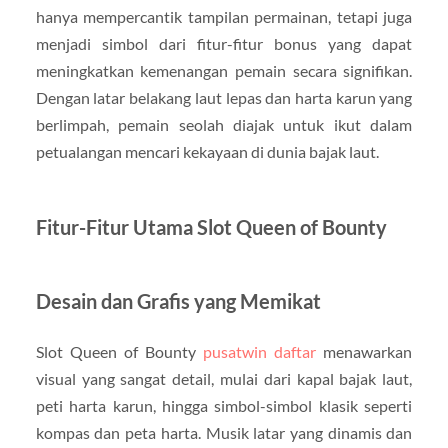
hanya mempercantik tampilan permainan, tetapi juga
menjadi simbol dari fitur-fitur bonus yang dapat
meningkatkan kemenangan pemain secara signifikan.
Dengan latar belakang laut lepas dan harta karun yang
berlimpah, pemain seolah diajak untuk ikut dalam
petualangan mencari kekayaan di dunia bajak laut.
Fitur-Fitur Utama Slot Queen of Bounty
Desain dan Grafis yang Memikat
Slot Queen of Bounty
pusatwin daftar
menawarkan
visual yang sangat detail, mulai dari kapal bajak laut,
peti harta karun, hingga simbol-simbol klasik seperti
kompas dan peta harta. Musik latar yang dinamis dan