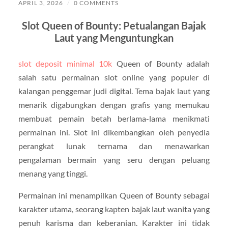
APRIL 3, 2026
/
0 COMMENTS
Slot Queen of Bounty: Petualangan Bajak
Laut yang Menguntungkan
slot deposit minimal 10k
Queen of Bounty adalah
salah satu permainan slot online yang populer di
kalangan penggemar judi digital. Tema bajak laut yang
menarik digabungkan dengan grafis yang memukau
membuat pemain betah berlama-lama menikmati
permainan ini. Slot ini dikembangkan oleh penyedia
perangkat lunak ternama dan menawarkan
pengalaman bermain yang seru dengan peluang
menang yang tinggi.
Permainan ini menampilkan Queen of Bounty sebagai
karakter utama, seorang kapten bajak laut wanita yang
penuh karisma dan keberanian. Karakter ini tidak