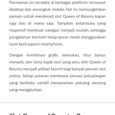
Permainan ini tersedia di berbagai platform, termasuk
desktop dan perangkat mobile. Hal ini memungkinkan
pemain untuk menikmati slot Queen of Bounty kapan
saja dan di mana saja. Tampilan antarmuka yang
responsif membuat navigasi menjadi mudah, sehingga
pengalaman bermain tetap lancar meski menggunakan
layar kecil seperti smartphone.
Dengan kombinasi grafis memukau, fitur bonus
menarik, dan tema bajak laut yang seru, slot Queen of
Bounty menjadi pilihan favorit bagi banyak pemain slot
online. Setiap putaran membawa sensasi petualangan
yang berbeda, sambil menawarkan peluang menang
yang menggiurkan.