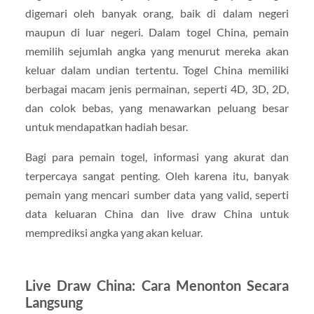
digemari oleh banyak orang, baik di dalam negeri
maupun di luar negeri. Dalam togel China, pemain
memilih sejumlah angka yang menurut mereka akan
keluar dalam undian tertentu. Togel China memiliki
berbagai macam jenis permainan, seperti 4D, 3D, 2D,
dan colok bebas, yang menawarkan peluang besar
untuk mendapatkan hadiah besar.
Bagi para pemain togel, informasi yang akurat dan
terpercaya sangat penting. Oleh karena itu, banyak
pemain yang mencari sumber data yang valid, seperti
data keluaran China dan live draw China untuk
memprediksi angka yang akan keluar.
Live Draw China: Cara Menonton Secara
Langsung