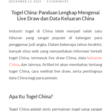
DECEMBER 13, 2025
/
0 COMMENTS
Togel China: Panduan Lengkap Mengenai
Live Draw dan Data Keluaran China
Industri togel di China telah menjadi salah satu
hiburan yang sangat populer di kalangan para
penggemar judi angka. Dalam beberapa tahun terakhir,
banyak situs web yang menyediakan informasi terkait
togel China, termasuk live draw China, data
keluaran
China
, dan lainnya. Artikel ini akan membahas tentang
togel China, cara melihat live draw, serta pentingnya
data China bagi para pemain.
Apa Itu Togel China?
Togel China adalah jenis permainan togel yang sangat