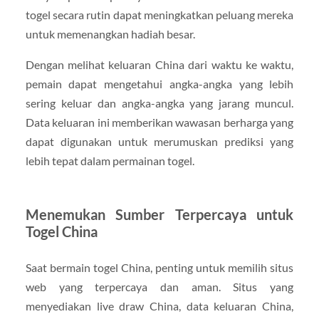
togel secara rutin dapat meningkatkan peluang mereka
untuk memenangkan hadiah besar.
Dengan melihat keluaran China dari waktu ke waktu,
pemain dapat mengetahui angka-angka yang lebih
sering keluar dan angka-angka yang jarang muncul.
Data keluaran ini memberikan wawasan berharga yang
dapat digunakan untuk merumuskan prediksi yang
lebih tepat dalam permainan togel.
Menemukan Sumber Terpercaya untuk
Togel China
Saat bermain togel China, penting untuk memilih situs
web yang terpercaya dan aman. Situs yang
menyediakan live draw China, data keluaran China,