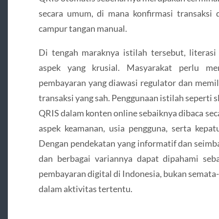
secara umum, di mana konfirmasi transaksi d
campur tangan manual.
Di tengah maraknya istilah tersebut, literas
aspek yang krusial. Masyarakat perlu m
pembayaran yang diawasi regulator dan memi
transaksi yang sah. Penggunaan istilah seperti s
QRIS dalam konten online sebaiknya dibaca se
aspek keamanan, usia pengguna, serta kepa
Dengan pendekatan yang informatif dan seimb
dan berbagai variannya dapat dipahami seba
pembayaran digital di Indonesia, bukan semata
dalam aktivitas tertentu.