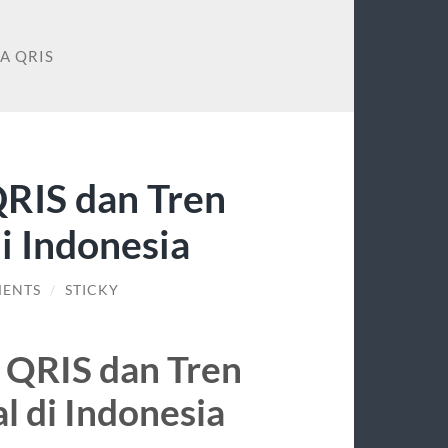
A QRIS
RIS dan Tren
i Indonesia
MENTS
/
STICKY
 QRIS dan Tren
l di Indonesia