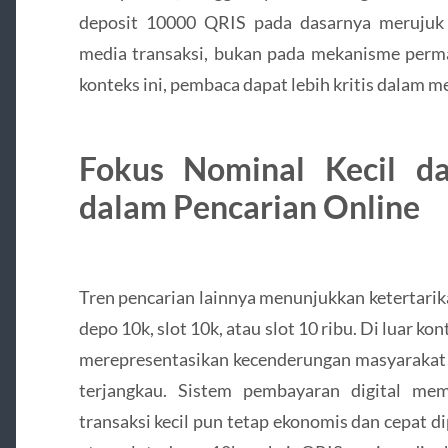
deposit 10000 QRIS pada dasarnya merujuk
media transaksi, bukan pada mekanisme perm
konteks ini, pembaca dapat lebih kritis dalam m
Fokus Nominal Kecil d
dalam Pencarian Online
Tren pencarian lainnya menunjukkan ketertarika
depo 10k, slot 10k, atau slot 10 ribu. Di luar ko
merepresentasikan kecenderungan masyarakat u
terjangkau. Sistem pembayaran digital mem
transaksi kecil pun tetap ekonomis dan cepat d