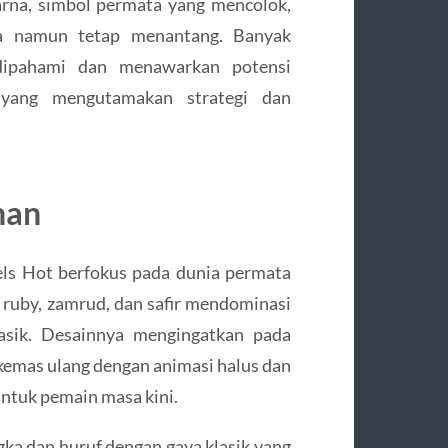
arna, simbol permata yang mencolok,
a namun tetap menantang. Banyak
dipahami dan menawarkan potensi
yang mengutamakan strategi dan
nan
els Hot berfokus pada dunia permata
, ruby, zamrud, dan safir mendominasi
asik. Desainnya mengingatkan pada
dikemas ulang dengan animasi halus dan
untuk pemain masa kini.
gka dan huruf dengan gaya klasik yang