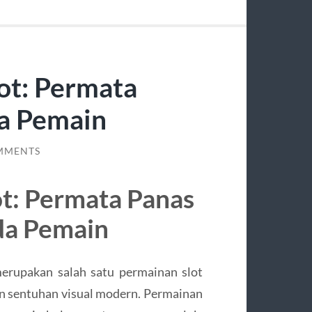
Hot: Permata
a Pemain
MMENTS
ot: Permata Panas
a Pemain
erupakan salah satu permainan slot
gan sentuhan visual modern. Permainan