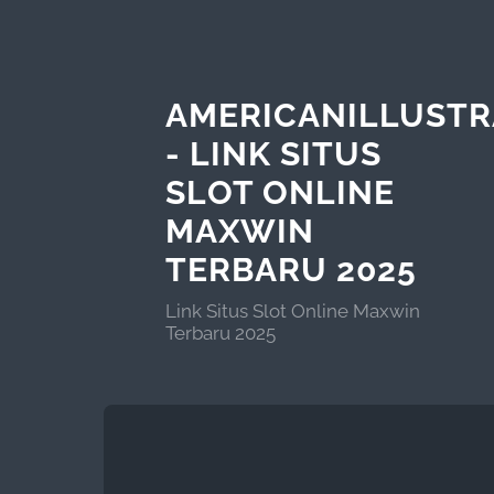
AMERICANILLUSTR
- LINK SITUS
SLOT ONLINE
MAXWIN
TERBARU 2025
Link Situs Slot Online Maxwin
Terbaru 2025