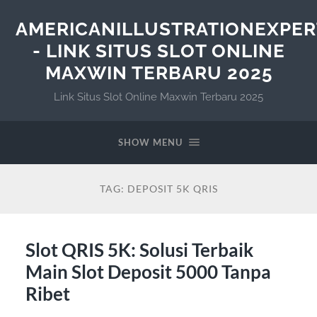
AMERICANILLUSTRATIONEXPE
- LINK SITUS SLOT ONLINE
MAXWIN TERBARU 2025
Link Situs Slot Online Maxwin Terbaru 2025
SHOW MENU
TAG:
DEPOSIT 5K QRIS
Slot QRIS 5K: Solusi Terbaik
Main Slot Deposit 5000 Tanpa
Ribet