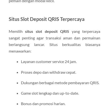
pemain dengan modal kecil.
Situs Slot Deposit QRIS Terpercaya
Memilih
situs slot deposit QRIS
yang terpercaya
sangat penting agar transaksi aman dan permainan
berlangsung lancar. Situs berkualitas biasanya
menawarkan:
Layanan customer service 24 jam.
Proses depo dan withdraw cepat.
Dukungan berbagai metode pembayaran QRIS.
Game slot lengkap dan up-to-date.
Bonus dan promosi harian.