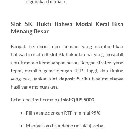
digunakan bermain.
Slot 5K: Bukti Bahwa Modal Kecil Bisa
Menang Besar
Banyak testimoni dari pemain yang membuktikan
bahwa bermain di
slot 5k
bukanlah hal yang mustahil
untuk meraih kemenangan besar. Dengan strategi yang
tepat, memilih game dengan RTP tinggi, dan timing
yang pas, bahkan
slot deposit 5 ribu
bisa membawa
hasil yang memuaskan.
Beberapa tips bermain di
slot QRIS 5000
:
Pilih game dengan RTP minimal 95%.
Manfaatkan fitur demo untuk uji coba.