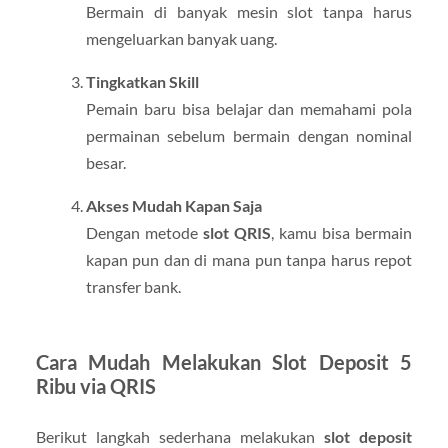
Bermain di banyak mesin slot tanpa harus
mengeluarkan banyak uang.
Tingkatkan Skill
Pemain baru bisa belajar dan memahami pola
permainan sebelum bermain dengan nominal
besar.
Akses Mudah Kapan Saja
Dengan metode
slot QRIS
, kamu bisa bermain
kapan pun dan di mana pun tanpa harus repot
transfer bank.
Cara Mudah Melakukan Slot Deposit 5
Ribu via QRIS
Berikut langkah sederhana melakukan
slot deposit