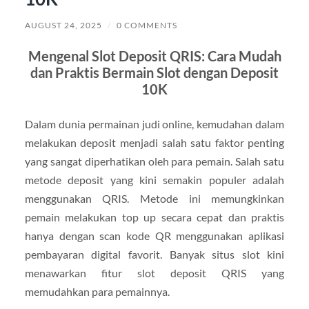
AUGUST 24, 2025
/
0 COMMENTS
Mengenal Slot Deposit QRIS: Cara Mudah
dan Praktis Bermain Slot dengan Deposit
10K
Dalam dunia permainan judi online, kemudahan dalam
melakukan deposit menjadi salah satu faktor penting
yang sangat diperhatikan oleh para pemain. Salah satu
metode deposit yang kini semakin populer adalah
menggunakan QRIS. Metode ini memungkinkan
pemain melakukan top up secara cepat dan praktis
hanya dengan scan kode QR menggunakan aplikasi
pembayaran digital favorit. Banyak situs slot kini
menawarkan fitur slot deposit QRIS yang
memudahkan para pemainnya.