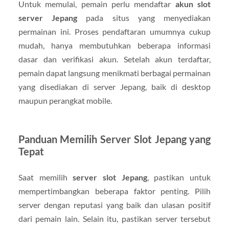
Untuk memulai, pemain perlu mendaftar
akun slot
server Jepang
pada situs yang menyediakan
permainan ini. Proses pendaftaran umumnya cukup
mudah, hanya membutuhkan beberapa informasi
dasar dan verifikasi akun. Setelah akun terdaftar,
pemain dapat langsung menikmati berbagai permainan
yang disediakan di server Jepang, baik di desktop
maupun perangkat mobile.
Panduan Memilih Server Slot Jepang yang
Tepat
Saat memilih
server slot Jepang
, pastikan untuk
mempertimbangkan beberapa faktor penting. Pilih
server dengan reputasi yang baik dan ulasan positif
dari pemain lain. Selain itu, pastikan server tersebut