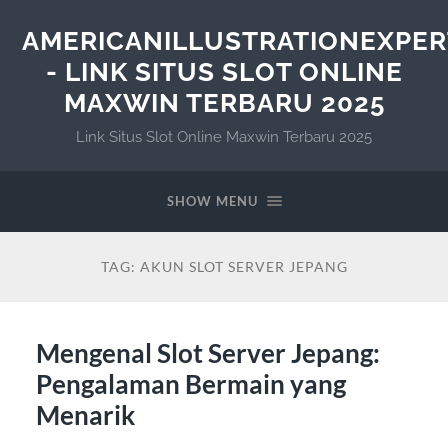
AMERICANILLUSTRATIONEXPE
- LINK SITUS SLOT ONLINE
MAXWIN TERBARU 2025
Link Situs Slot Online Maxwin Terbaru 2025
SHOW MENU
TAG:
AKUN SLOT SERVER JEPANG
Mengenal Slot Server Jepang:
Pengalaman Bermain yang
Menarik