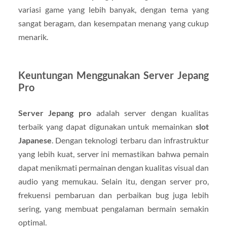
variasi game yang lebih banyak, dengan tema yang
sangat beragam, dan kesempatan menang yang cukup
menarik.
Keuntungan Menggunakan Server Jepang
Pro
Server Jepang pro
adalah server dengan kualitas
terbaik yang dapat digunakan untuk memainkan
slot
Japanese
. Dengan teknologi terbaru dan infrastruktur
yang lebih kuat, server ini memastikan bahwa pemain
dapat menikmati permainan dengan kualitas visual dan
audio yang memukau. Selain itu, dengan server pro,
frekuensi pembaruan dan perbaikan bug juga lebih
sering, yang membuat pengalaman bermain semakin
optimal.