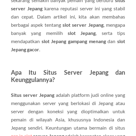
sekarang semakin banyak pemain yang berburu
situs
server Jepang
karena reputasi server ini yang stabil
dan cepat. Dalam artikel ini, kita akan membahas
berbagai aspek tentang
slot server Jepang
, mengapa
banyak yang memilih
slot Jepang
, serta tips
mendapatkan
slot Jepang gampang menang
dan
slot
Jepang gacor
.
Apa Itu Situs Server Jepang dan
Keunggulannya?
Situs server Jepang
adalah platform judi online yang
menggunakan server yang berlokasi di Jepang atau
server dengan koneksi yang dioptimalkan untuk
pemain di wilayah Asia, khususnya Indonesia dan
Jepang sendiri. Keuntungan utama bermain di situs
pro jp slot
server Jepang
adalah kecepatan akses yang