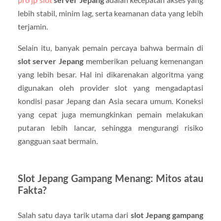
lebih stabil, minim lag, serta keamanan data yang lebih
terjamin.
Selain itu, banyak pemain percaya bahwa bermain di
slot server Jepang
memberikan peluang kemenangan
yang lebih besar. Hal ini dikarenakan algoritma yang
digunakan oleh provider slot yang mengadaptasi
kondisi pasar Jepang dan Asia secara umum. Koneksi
yang cepat juga memungkinkan pemain melakukan
putaran lebih lancar, sehingga mengurangi risiko
gangguan saat bermain.
Slot Jepang Gampang Menang: Mitos atau
Fakta?
Salah satu daya tarik utama dari
slot Jepang gampang