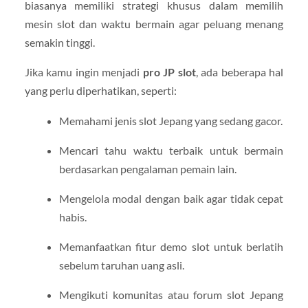
biasanya memiliki strategi khusus dalam memilih
mesin slot dan waktu bermain agar peluang menang
semakin tinggi.
Jika kamu ingin menjadi
pro JP slot
, ada beberapa hal
yang perlu diperhatikan, seperti:
Memahami jenis slot Jepang yang sedang gacor.
Mencari tahu waktu terbaik untuk bermain
berdasarkan pengalaman pemain lain.
Mengelola modal dengan baik agar tidak cepat
habis.
Memanfaatkan fitur demo slot untuk berlatih
sebelum taruhan uang asli.
Mengikuti komunitas atau forum slot Jepang