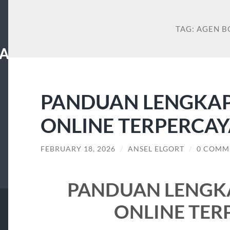
TAG:
AGEN B
ATIONEXPERTS.COM
PANDUAN LENGKAP
ONLINE TERPERCA
FEBRUARY 18, 2026
/
ANSEL ELGORT
/
0 COMM
PANDUAN LENGKA
ONLINE TER