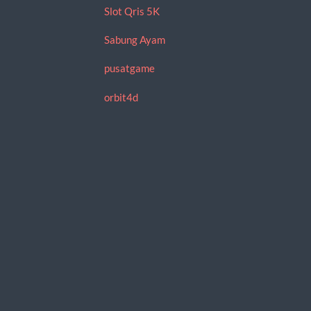
Slot Qris 5K
Sabung Ayam
pusatgame
orbit4d