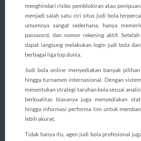
menghindari risiko pemblokiran atau penipuan. 
menjadi salah satu ciri situs judi bola terperca
umumnya sangat sederhana, hanya memerlu
password, dan nomor rekening aktif. Setelah
dapat langsung melakukan login judi bola da
berbagai liga top dunia.
Judi bola online menyediakan banyak pilihan 
hingga turnamen internasional. Dengan sistem
menentukan strategi taruhan bola sesuai analis
berkualitas biasanya juga menyediakan stati
hingga informasi performa tim untuk memba
lebih akurat.
Tidak hanya itu, agen judi bola profesional j