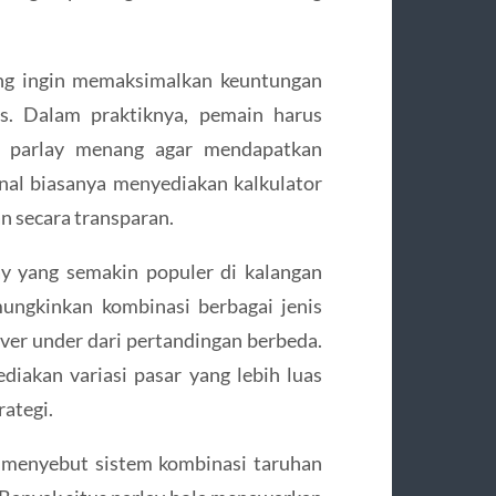
ang ingin memaksimalkan keuntungan
us. Dalam praktiknya, pemain harus
t parlay menang agar mendapatkan
nal biasanya menyediakan kalkulator
 secara transparan.
lay yang semakin populer di kalangan
mungkinkan kombinasi berbagai jenis
over under dari pertandingan berbeda.
diakan variasi pasar yang lebih luas
rategi.
k menyebut sistem kombinasi taruhan