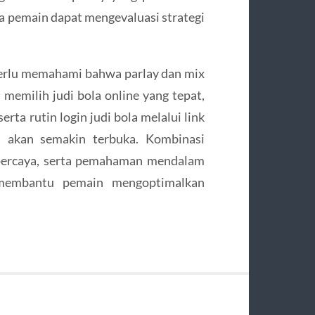
a pemain dapat mengevaluasi strategi
erlu memahami bahwa parlay dan mix
memilih judi bola online yang tepat,
erta rutin login judi bola melalui link
n akan semakin terbuka. Kombinasi
erpercaya, serta pemahaman mendalam
 membantu pemain mengoptimalkan